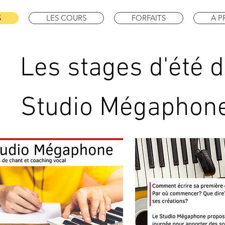
S
LES COURS
FORFAITS
A 
Les stages d'été 
Studio Mégaphon